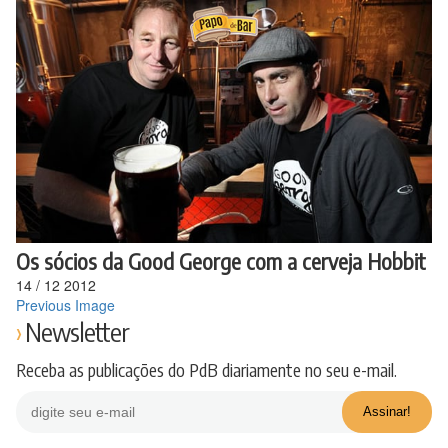
Ir
para
o
conteúdo
Os sócios da Good George com a cerveja Hobbit
14
/
12
2012
Previous Image
Newsletter
Receba as publicações do PdB diariamente no seu e-mail.