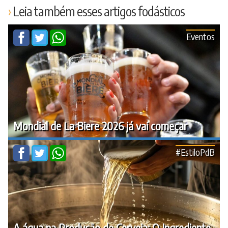
Leia também esses artigos fodásticos
Eventos
Mondial de La Biere 2026 já vai começar
#EstiloPdB
A água na Produção de Cerveja: O Ingrediente