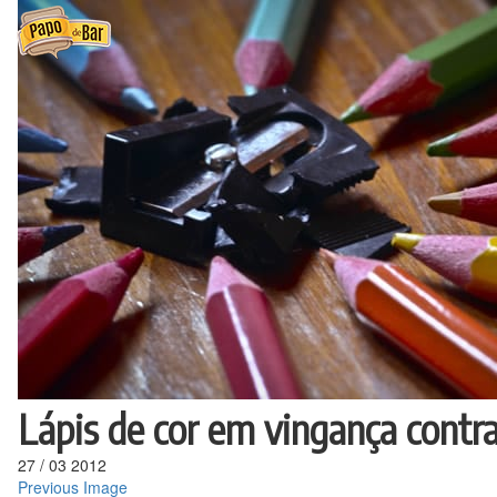
Ir
para
o
conteúdo
Lápis de cor em vingança contr
27
/
03
2012
Previous Image