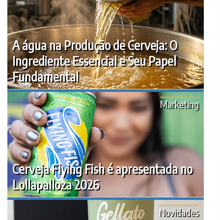
A água na Produção de Cerveja: O
Ingrediente Essencial e Seu Papel
Fundamental
Marketing
Cerveja Flying Fish é apresentada no
Lollapalloza 2026
Novidades