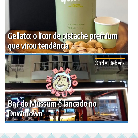
Gellato: o licor de pistache premium
que virou tendência
Onde Beber?
Bar do Mussum é lançado no
Downtown