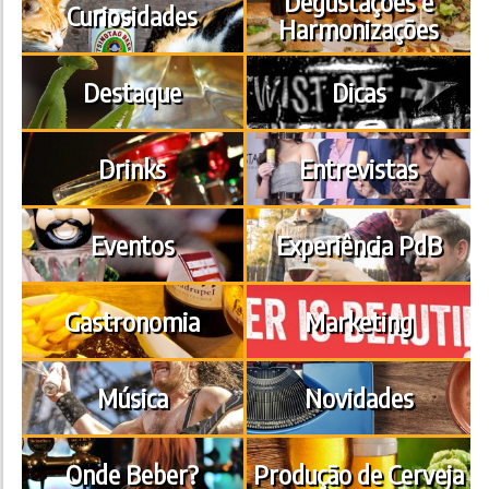
Degustações e
Curiosidades
Harmonizações
Destaque
Dicas
Drinks
Entrevistas
Eventos
Experiência PdB
Gastronomia
Marketing
Música
Novidades
Onde Beber?
Produção de Cerveja