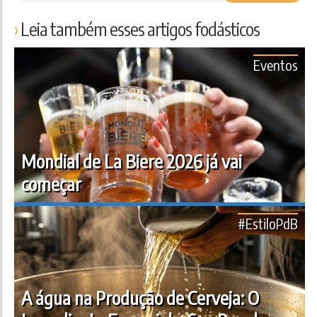
Leia também esses artigos fodásticos
Eventos
Mondial de La Biere 2026 já vai
começar
#EstiloPdB
A água na Produção de Cerveja: O