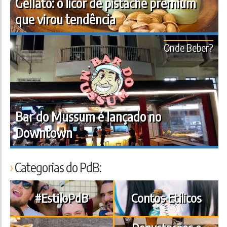
Gellato: o licor de pistache premium
que virou tendência
Onde Beber?
Bar do Mussum é lançado no
Downtown
Categorias do PdB:
#EstiloPdB
Contos Etílicos