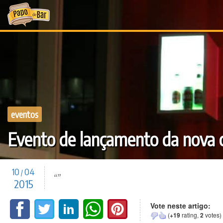
Ir
para
o
conteúdo
eventos
Evento de lançamento da nova 
10
04
/
2015
Vote neste artigo:
(
+19
rating,
2
votes)