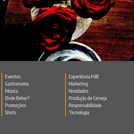
Eventos
Experiência PdB
Gastronomia
Marketing
Música
Novidades
Onde Beber?
Produção de Cerveja
Promoções
Responsabilidade
Shots
Tecnologia