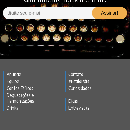
Anuncie
Contato
Equipe
#EstiloPdB
Contos Etílicos
Curiosidades
Degustações e
Harmonizações
Dicas
Drinks
Entrevistas