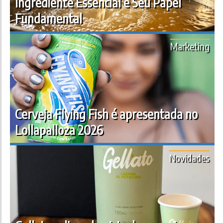
Ingrediente Essencial e Seu Papel
Fundamental
Marketing
Cerveja Flying Fish é apresentada no
Lollapalloza 2026
Novidades