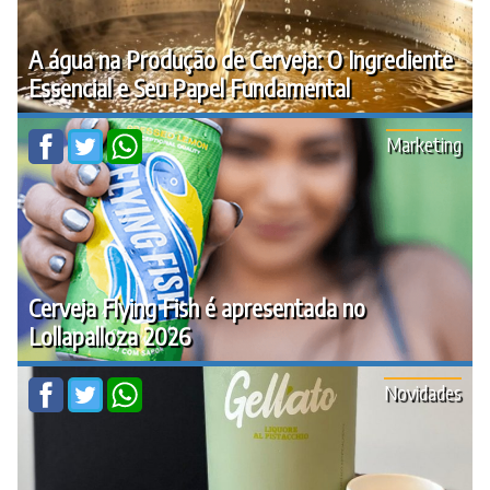
A água na Produção de Cerveja: O Ingrediente
Essencial e Seu Papel Fundamental
Marketing
Cerveja Flying Fish é apresentada no
Lollapalloza 2026
Novidades