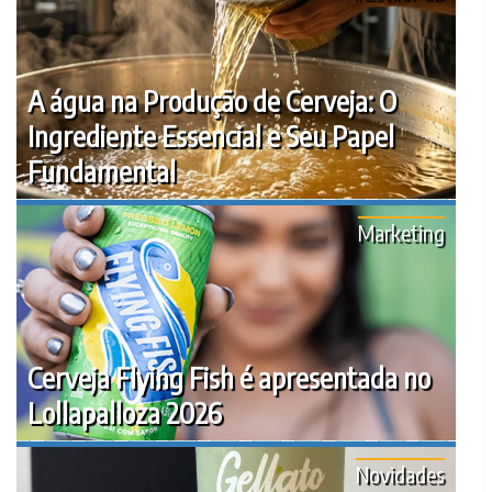
A água na Produção de Cerveja: O
Ingrediente Essencial e Seu Papel
Fundamental
Marketing
Cerveja Flying Fish é apresentada no
Lollapalloza 2026
Novidades