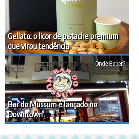
Gellato: o licor de pistache premium
que virou tendência
Onde Beber?
Bar do Mussum é lançado no
Downtown