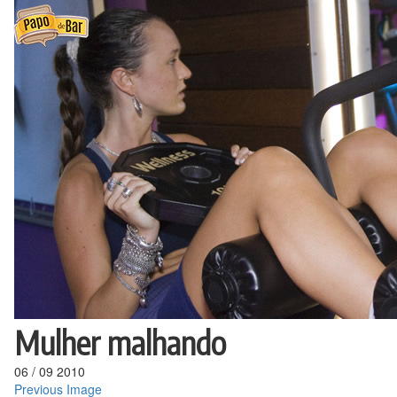
Ir
para
o
conteúdo
Mulher malhando
06
/
09
2010
Previous Image