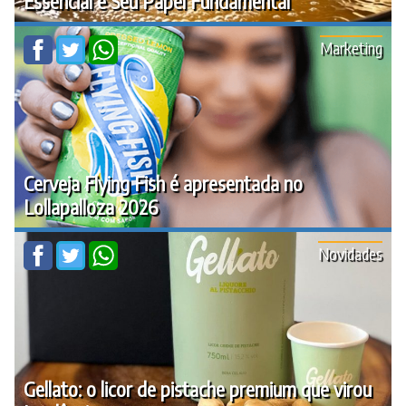
Essencial e Seu Papel Fundamental
Marketing
Cerveja Flying Fish é apresentada no
Lollapalloza 2026
Novidades
Gellato: o licor de pistache premium que virou