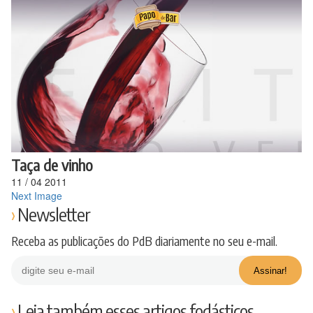
Ir
para
o
conteúdo
Taça de vinho
11
/
04
2011
Next Image
Newsletter
Receba as publicações do PdB diariamente no seu e-mail.
Leia também esses artigos fodásticos