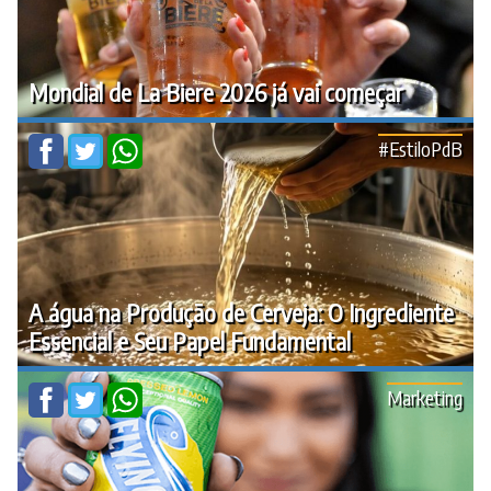
Mondial de La Biere 2026 já vai começar
#EstiloPdB
A água na Produção de Cerveja: O Ingrediente
Essencial e Seu Papel Fundamental
Marketing