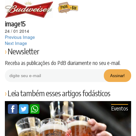
Ir
para
o
conteúdo
image15
24
/
01
2014
Previous Image
Next Image
Newsletter
Receba as publicações do PdB diariamente no seu e-mail.
Leia também esses artigos fodásticos
Eventos