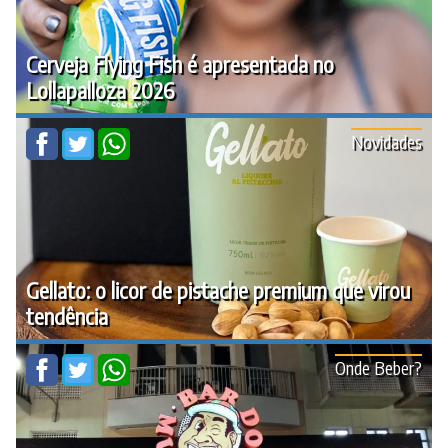
Cerveja Flying Fish é apresentada no
Lollapalloza 2026
Novidades
Gellato: o licor de pistache premium que virou
tendência
Onde Beber?