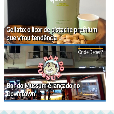
Gellato: o licor de pistache premium
que virou tendência
Onde Beber?
Bar do Mussum é lançado no
Downtown