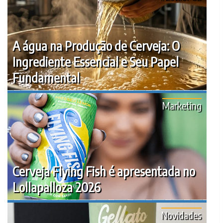
A água na Produção de Cerveja: O
Ingrediente Essencial e Seu Papel
Fundamental
Marketing
Cerveja Flying Fish é apresentada no
Lollapalloza 2026
Novidades