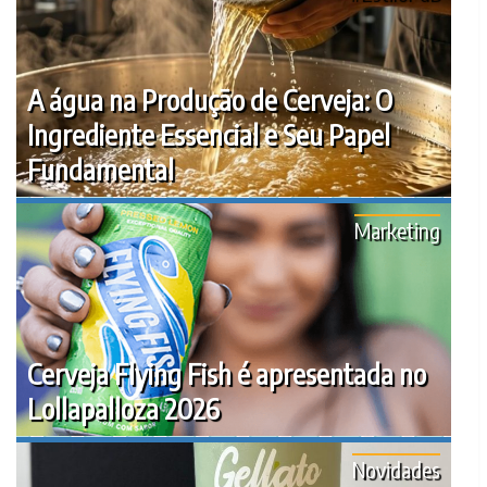
A água na Produção de Cerveja: O
Ingrediente Essencial e Seu Papel
Fundamental
Marketing
Cerveja Flying Fish é apresentada no
Lollapalloza 2026
Novidades