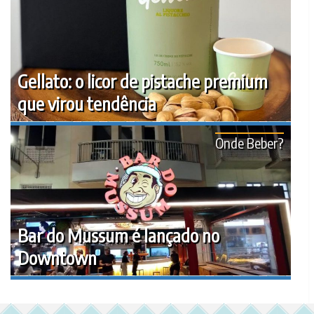
Gellato: o licor de pistache premium
que virou tendência
Onde Beber?
Bar do Mussum é lançado no
Downtown