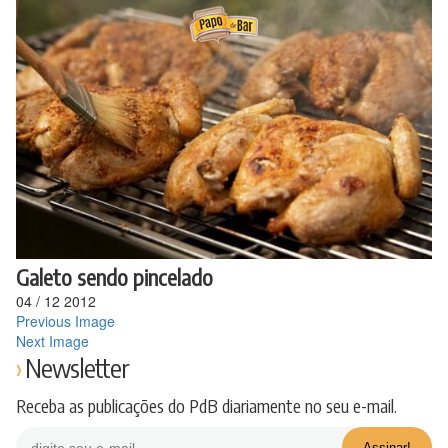
Ir
para
o
conteúdo
Galeto sendo pincelado
04
/
12
2012
Previous Image
Next Image
Newsletter
Receba as publicações do PdB diariamente no seu e-mail.