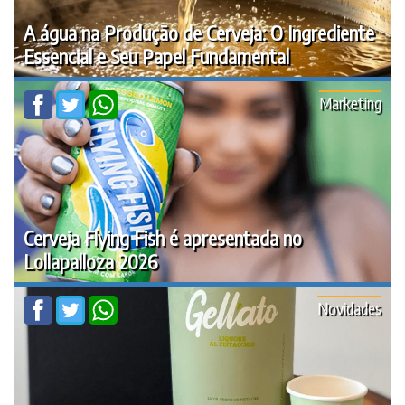
A água na Produção de Cerveja: O Ingrediente
Essencial e Seu Papel Fundamental
Marketing
Cerveja Flying Fish é apresentada no
Lollapalloza 2026
Novidades