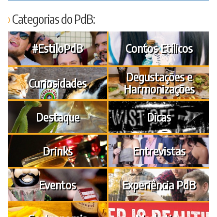
Categorias do PdB:
#EstiloPdB
Contos Etílicos
Degustações e
Curiosidades
Harmonizações
Destaque
Dicas
Drinks
Entrevistas
Eventos
Experiência PdB