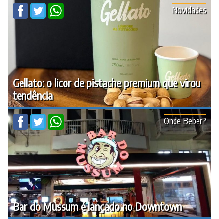
Novidades
Gellato: o licor de pistache premium que virou
tendência
Onde Beber?
Bar do Mussum é lançado no Downtown