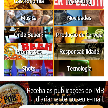
Gastronomia
Marketing
Música
Novidades
Onde Beber?
Produção de Cerveja
Promoções
Responsabilidade
Shots
Tecnologia
Receba as publicações do PdB
diariamente no seu e-mail.