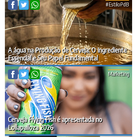
#EstiloPdB
A água na Produção de Cerveja: O Ingrediente
Essencial e Seu Papel Fundamental
Marketing
Cerveja Flying Fish é apresentada no
Lollapalloza 2026