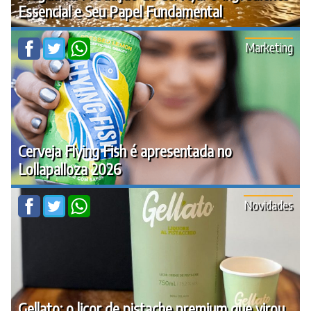
Essencial e Seu Papel Fundamental
Marketing
Cerveja Flying Fish é apresentada no
Lollapalloza 2026
Novidades
Gellato: o licor de pistache premium que virou