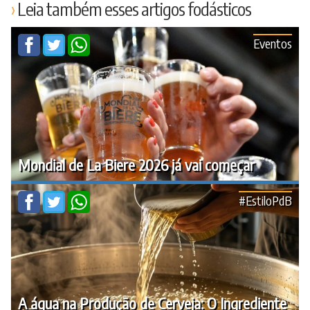
Leia também esses artigos fodásticos
Eventos
Mondial de La Biere 2026 já vai começar
#EstiloPdB
A água na Produção de Cerveja: O Ingrediente