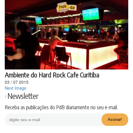
Ir
para
o
conteúdo
Ambiente do Hard Rock Cafe Curitiba
03
/
07
2015
Next Image
Newsletter
Receba as publicações do PdB diariamente no seu e-mail.