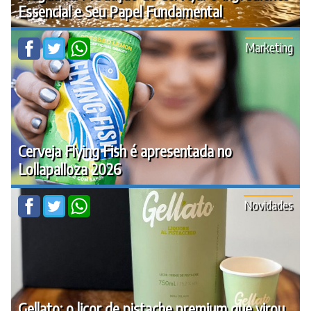
Essencial e Seu Papel Fundamental
Marketing
Cerveja Flying Fish é apresentada no
Lollapalloza 2026
Novidades
Gellato: o licor de pistache premium que virou