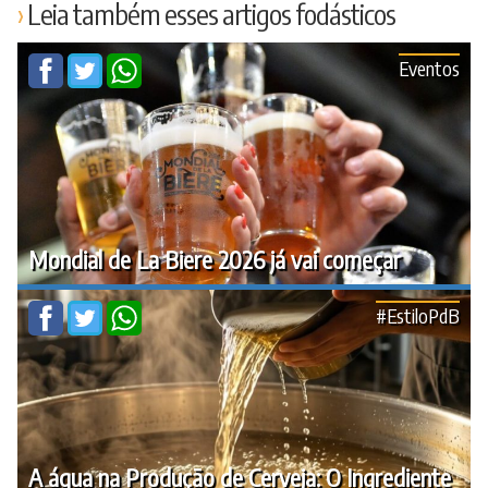
Leia também esses artigos fodásticos
Eventos
Mondial de La Biere 2026 já vai começar
#EstiloPdB
A água na Produção de Cerveja: O Ingrediente