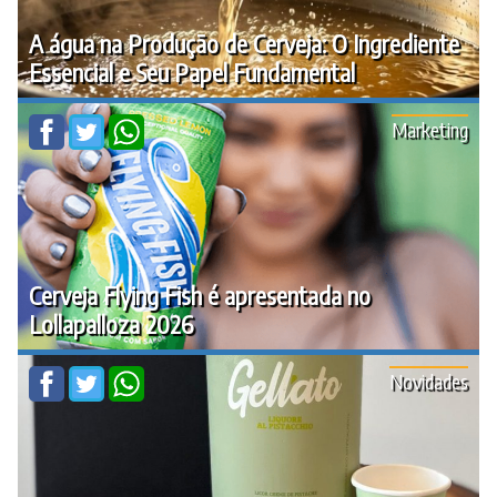
A água na Produção de Cerveja: O Ingrediente
Essencial e Seu Papel Fundamental
Marketing
Cerveja Flying Fish é apresentada no
Lollapalloza 2026
Novidades