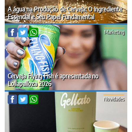
A água na Produção de Cerveja: O Ingrediente
Essencial e Seu Papel Fundamental
Marketing
Cerveja Flying Fish é apresentada no
Lollapalloza 2026
Novidades