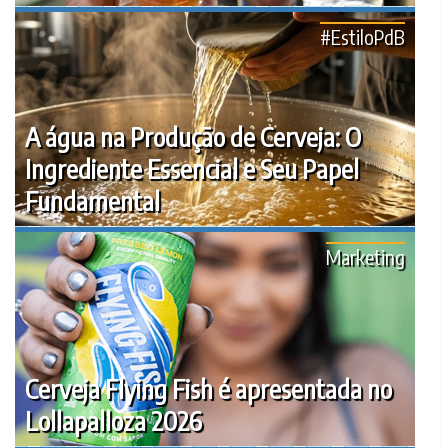
#EstiloPdB
A água na Produção de Cerveja: O
Ingrediente Essencial e Seu Papel
Fundamental
Marketing
Cerveja Flying Fish é apresentada no
Lollapalloza 2026