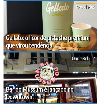
Novidades
Gellato: o licor de pistache premium
que virou tendência
Onde Beber?
Bar do Mussum é lançado no
Downtown