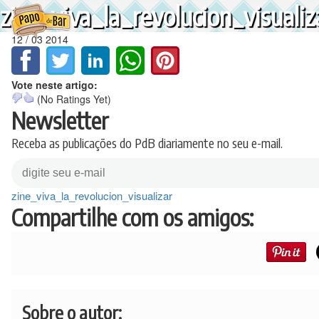
Ir
zine_viva_la_revolucion_visualiz
para
o
12
/
03
2014
conteúdo
Vote neste artigo:
(No Ratings Yet)
Newsletter
Receba as publicações do PdB diariamente no seu e-mail.
zine_viva_la_revolucion_visualizar
Compartilhe com os amigos:
Sobre o autor: