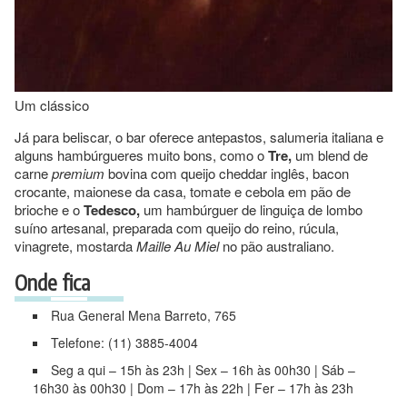
Um clássico
Já para beliscar, o bar oferece antepastos, salumeria italiana e
alguns hambúrgueres muito bons, como o
Tre,
um blend de
carne
premium
bovina com queijo cheddar inglês, bacon
crocante, maionese da casa, tomate e cebola em pão de
brioche e o
Tedesco,
um hambúrguer de linguiça de lombo
suíno artesanal, preparada com queijo do reino, rúcula,
vinagrete, mostarda
Maille Au Miel
no pão australiano.
Onde fica
Rua General Mena Barreto, 765
Telefone: (11) 3885-4004
Seg a qui – 15h às 23h | Sex – 16h às 00h30 | Sáb –
16h30 às 00h30 | Dom – 17h às 22h | Fer – 17h às 23h