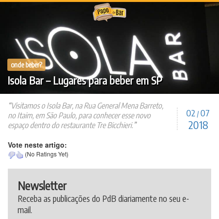
Ir
para
o
conteúdo
onde beber?
Isola Bar – Lugares para beber em SP
Visitamos o Isola Bar, na Rua General Mena Barreto,
02
07
/
no Itaim, em São Paulo, para conhecer esse novo
2018
espaço dentro do restaurante Tre Bicchieri.
Vote neste artigo:
(No Ratings Yet)
Newsletter
Receba as publicações do PdB diariamente no seu e-
mail.