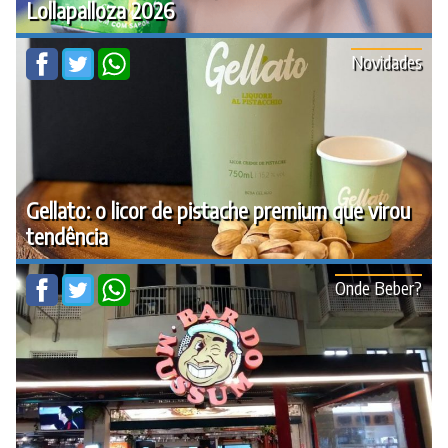
Lollapalloza 2026
Novidades
Gellato: o licor de pistache premium que virou
tendência
Onde Beber?