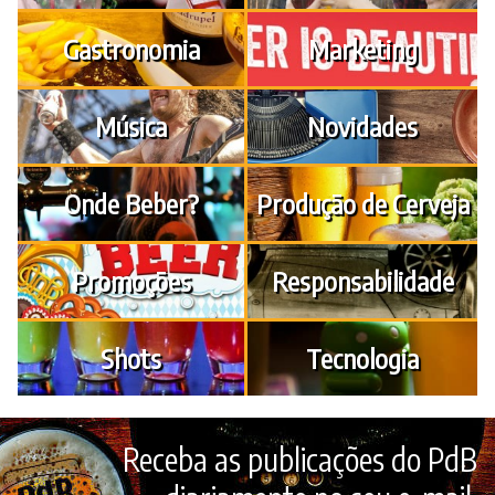
Gastronomia
Marketing
Música
Novidades
Onde Beber?
Produção de Cerveja
Promoções
Responsabilidade
Shots
Tecnologia
Receba as publicações do PdB