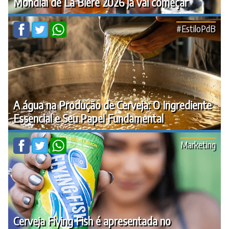
Mondial de La Biere 2026 já vai começar
#EstiloPdB
A água na Produção de Cerveja: O Ingrediente
Essencial e Seu Papel Fundamental
Marketing
Cerveja Flying Fish é apresentada no