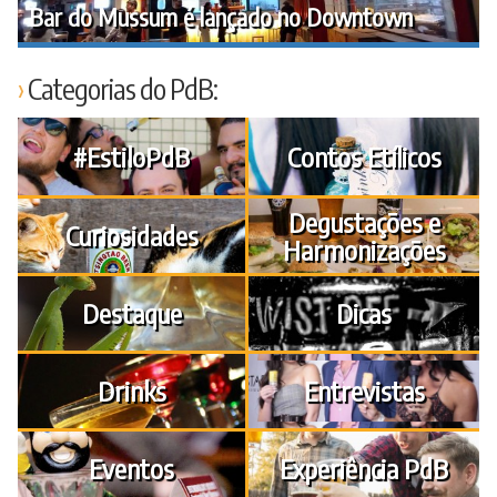
Bar do Mussum é lançado no Downtown
Categorias do PdB:
#EstiloPdB
Contos Etílicos
Degustações e
Curiosidades
Harmonizações
Destaque
Dicas
Drinks
Entrevistas
Eventos
Experiência PdB