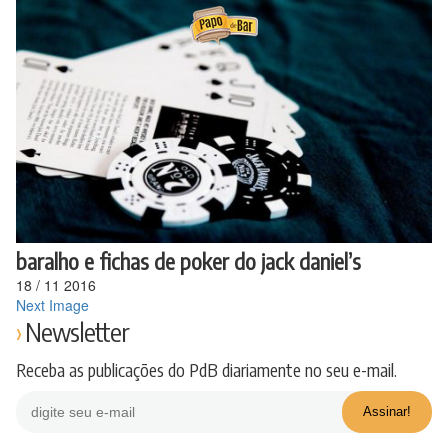
Ir
para
o
conteúdo
baralho e fichas de poker do jack daniel’s
18
/
11
2016
Next Image
Newsletter
Receba as publicações do PdB diariamente no seu e-mail.