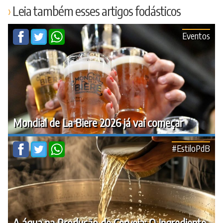
Leia também esses artigos fodásticos
Eventos
Mondial de La Biere 2026 já vai começar
#EstiloPdB
A água na Produção de Cerveja: O Ingrediente