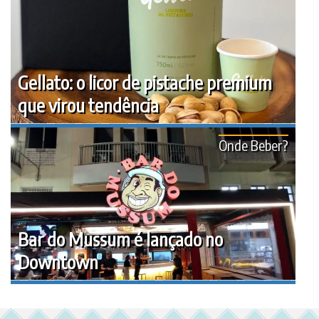
Gellato: o licor de pistache premium
que virou tendência
Onde Beber?
Bar do Mussum é lançado no
Downtown