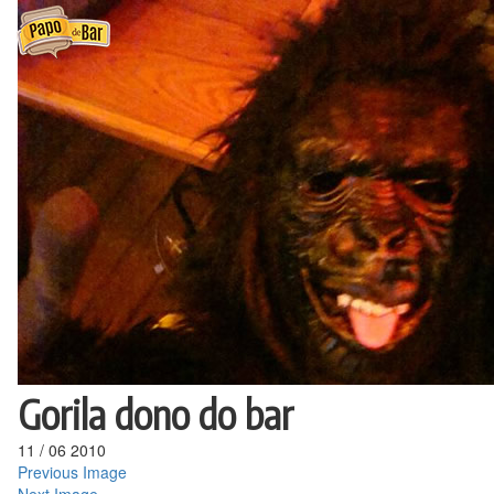
Ir
para
o
conteúdo
Gorila dono do bar
11
/
06
2010
Previous Image