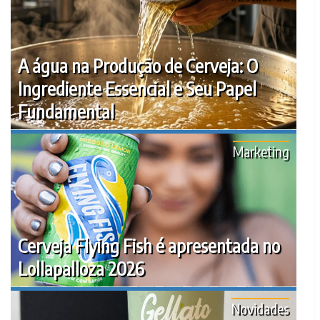
A água na Produção de Cerveja: O
Ingrediente Essencial e Seu Papel
Fundamental
Marketing
Cerveja Flying Fish é apresentada no
Lollapalloza 2026
Novidades