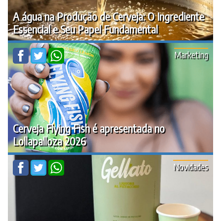
A água na Produção de Cerveja: O Ingrediente
Essencial e Seu Papel Fundamental
Marketing
Cerveja Flying Fish é apresentada no
Lollapalloza 2026
Novidades