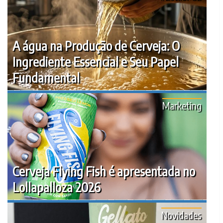
A água na Produção de Cerveja: O
Ingrediente Essencial e Seu Papel
Fundamental
Marketing
Cerveja Flying Fish é apresentada no
Lollapalloza 2026
Novidades