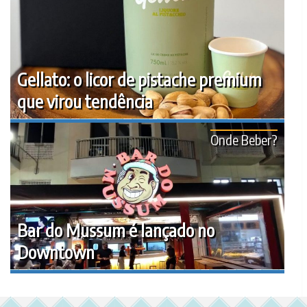
Gellato: o licor de pistache premium
que virou tendência
Onde Beber?
Bar do Mussum é lançado no
Downtown