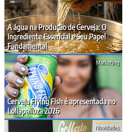
A água na Produção de Cerveja: O
Ingrediente Essencial e Seu Papel
Fundamental
Marketing
Cerveja Flying Fish é apresentada no
Lollapalloza 2026
Novidades