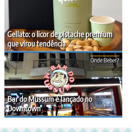
Gellato: o licor de pistache premium
que virou tendência
Onde Beber?
Bar do Mussum é lançado no
Downtown