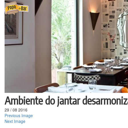
Ir
para
o
conteúdo
Ambiente do jantar desarmoniz
29
/
08
2016
Previous Image
Next Image