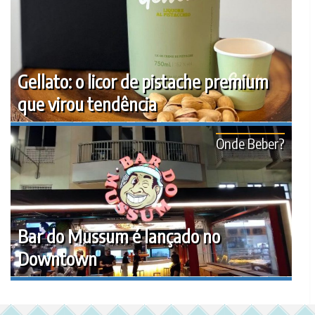
Gellato: o licor de pistache premium
que virou tendência
Onde Beber?
Bar do Mussum é lançado no
Downtown