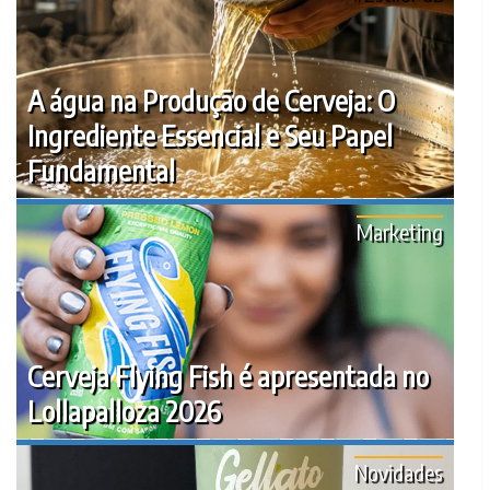
A água na Produção de Cerveja: O
Ingrediente Essencial e Seu Papel
Fundamental
Marketing
Cerveja Flying Fish é apresentada no
Lollapalloza 2026
Novidades