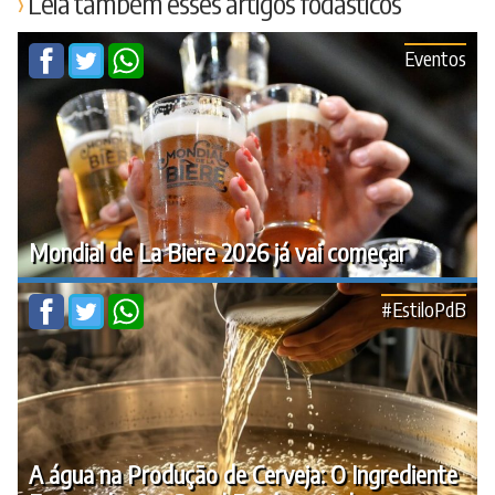
Leia também esses artigos fodásticos
Eventos
Mondial de La Biere 2026 já vai começar
#EstiloPdB
A água na Produção de Cerveja: O Ingrediente