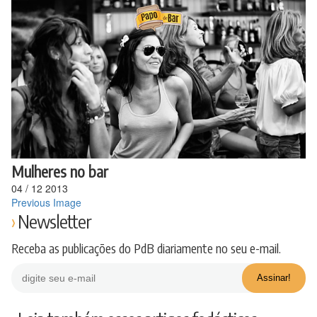
Ir
para
o
conteúdo
Mulheres no bar
04
/
12
2013
Previous Image
Newsletter
Receba as publicações do PdB diariamente no seu e-mail.