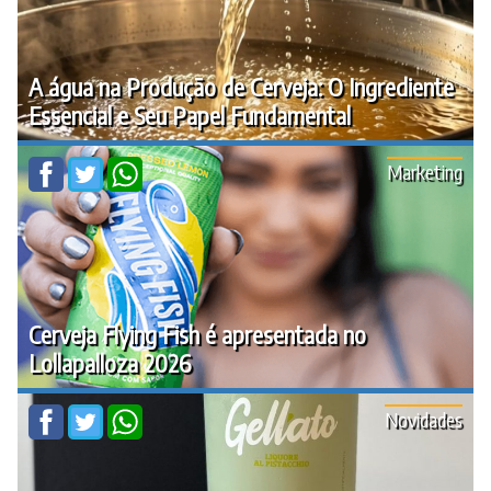
A água na Produção de Cerveja: O Ingrediente
Essencial e Seu Papel Fundamental
Marketing
Cerveja Flying Fish é apresentada no
Lollapalloza 2026
Novidades