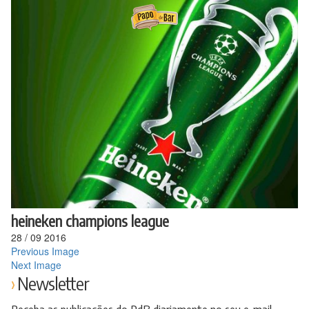
Ir
para
o
conteúdo
heineken champions league
28
/
09
2016
Previous Image
Next Image
Newsletter