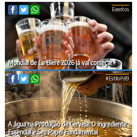
Eventos
Mondial de La Biere 2026 já vai começar
#EstiloPdB
A água na Produção de Cerveja: O Ingrediente
Essencial e Seu Papel Fundamental