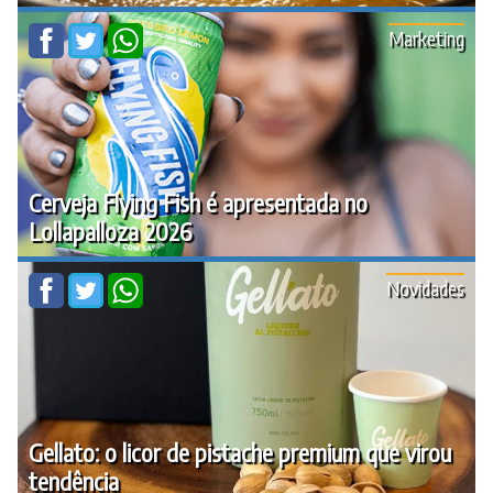
Marketing
Cerveja Flying Fish é apresentada no
Lollapalloza 2026
Novidades
Gellato: o licor de pistache premium que virou
tendência