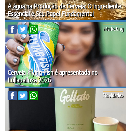
A água na Produção de Cerveja: O Ingrediente
Essencial e Seu Papel Fundamental
Marketing
Cerveja Flying Fish é apresentada no
Lollapalloza 2026
Novidades