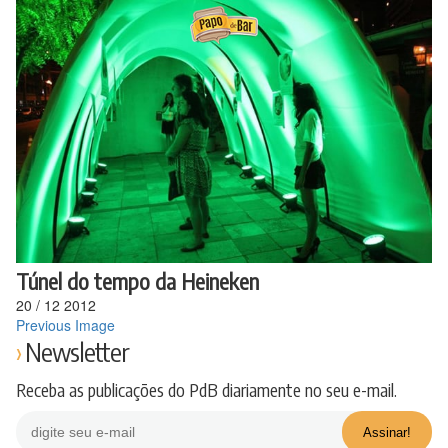
Ir
para
o
conteúdo
Túnel do tempo da Heineken
20
/
12
2012
Previous Image
Newsletter
Receba as publicações do PdB diariamente no seu e-mail.