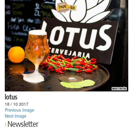
Ir
para
o
conteúdo
lotus
18
/
10
2017
Previous Image
Next Image
Newsletter