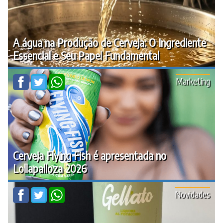
A água na Produção de Cerveja: O Ingrediente
Essencial e Seu Papel Fundamental
Marketing
Cerveja Flying Fish é apresentada no
Lollapalloza 2026
Novidades