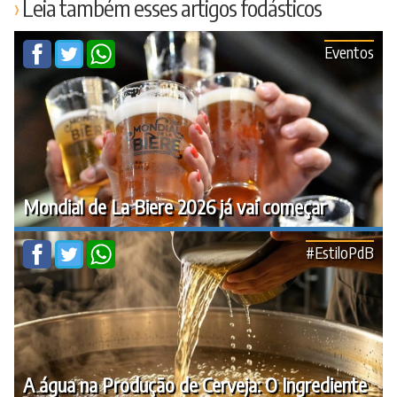
Leia também esses artigos fodásticos
Eventos
Mondial de La Biere 2026 já vai começar
#EstiloPdB
A água na Produção de Cerveja: O Ingrediente