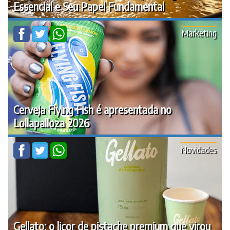
Essencial e Seu Papel Fundamental
Marketing
Cerveja Flying Fish é apresentada no
Lollapalloza 2026
Novidades
Gellato: o licor de pistache premium que virou