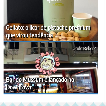
Gellato: o licor de pistache premium
que virou tendência
Onde Beber?
Bar do Mussum é lançado no
Downtown