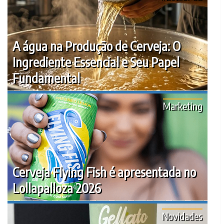
A água na Produção de Cerveja: O
Ingrediente Essencial e Seu Papel
Fundamental
Marketing
Cerveja Flying Fish é apresentada no
Lollapalloza 2026
Novidades