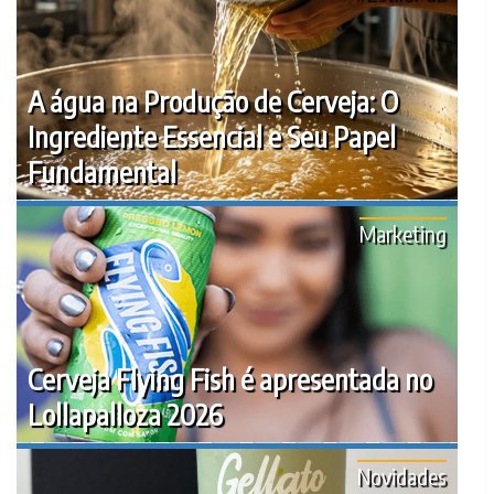
A água na Produção de Cerveja: O
Ingrediente Essencial e Seu Papel
Fundamental
Marketing
Cerveja Flying Fish é apresentada no
Lollapalloza 2026
Novidades