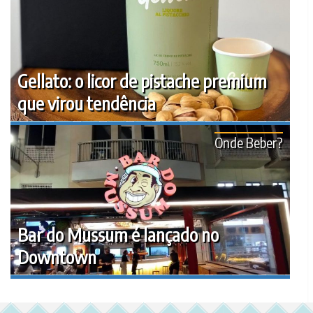
Gellato: o licor de pistache premium
que virou tendência
Onde Beber?
Bar do Mussum é lançado no
Downtown