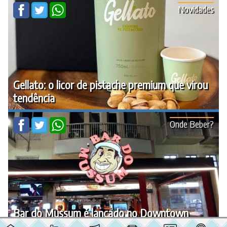
Novidades
Gellato: o licor de pistache premium que virou
tendência
Onde Beber?
Bar do Mussum é lançado no Downtown