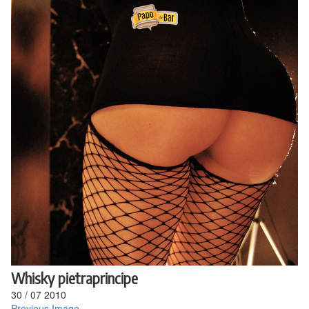
Ir
para
o
conteúdo
Whisky pietraprincipe
30
/
07
2010
Previous Image