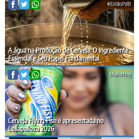
#EstiloPdB
A água na Produção de Cerveja: O Ingrediente
Essencial e Seu Papel Fundamental
Marketing
Cerveja Flying Fish é apresentada no
Lollapalloza 2026