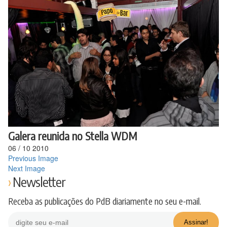
Ir
para
o
conteúdo
Galera reunida no Stella WDM
06
/
10
2010
Previous Image
Next Image
Newsletter
Receba as publicações do PdB diariamente no seu e-mail.