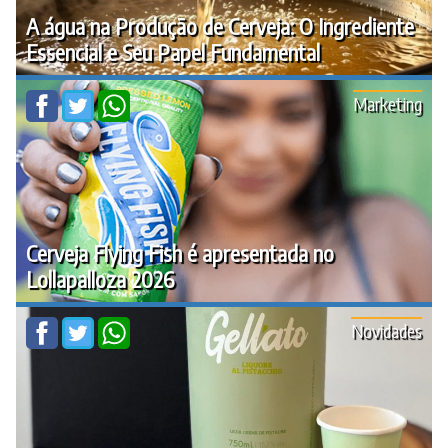
A água na Produção de Cerveja: O Ingrediente
Essencial e Seu Papel Fundamental
Marketing
Cerveja Flying Fish é apresentada no
Lollapalloza 2026
Novidades