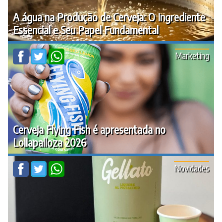
A água na Produção de Cerveja: O Ingrediente
Essencial e Seu Papel Fundamental
Marketing
Cerveja Flying Fish é apresentada no
Lollapalloza 2026
Novidades