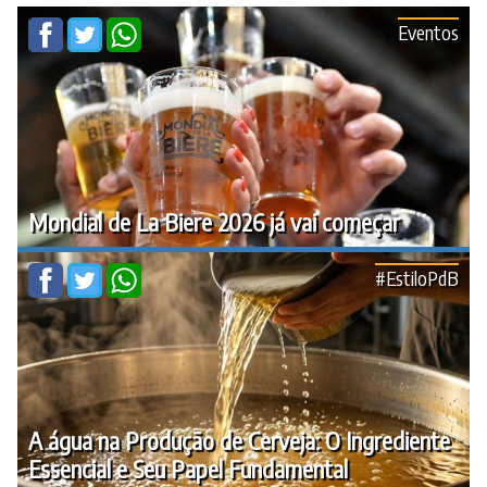
Eventos
Mondial de La Biere 2026 já vai começar
#EstiloPdB
A água na Produção de Cerveja: O Ingrediente
Essencial e Seu Papel Fundamental