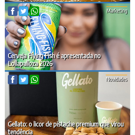
Marketing
Cerveja Flying Fish é apresentada no
Lollapalloza 2026
Novidades
Gellato: o licor de pistache premium que virou
tendência