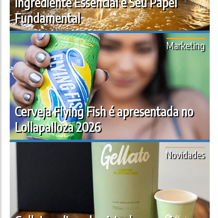
Ingrediente Essencial e Seu Papel
Fundamental
Marketing
Cerveja Flying Fish é apresentada no
Lollapalloza 2026
Novidades