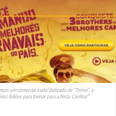
ançou um comercial irado! Batizado de “Treino”, a
s foliões para treinar para a festa. Confira!