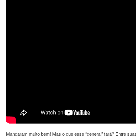
Mandaram muito bem! Mas o que esse “general” fará? Entre suas a