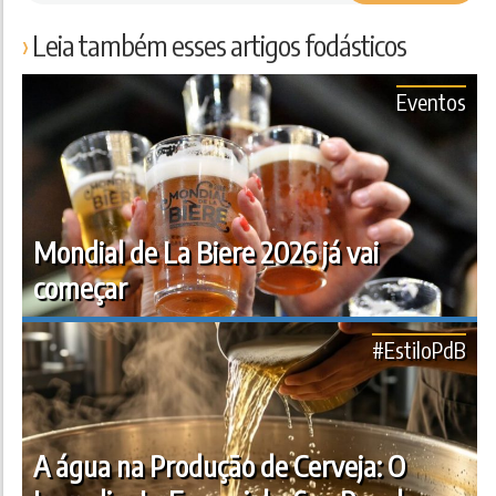
Leia também esses artigos fodásticos
Eventos
Mondial de La Biere 2026 já vai
começar
#EstiloPdB
A água na Produção de Cerveja: O