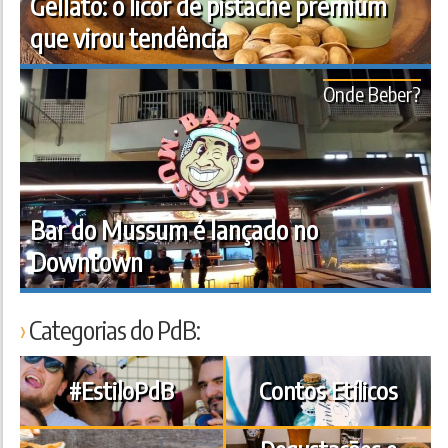
Gellato: o licor de pistache premium
que virou tendência
Onde Beber?
Bar do Mussum é lançado no
Downtown
Categorias do PdB:
#EstiloPdB
Contos Etílicos