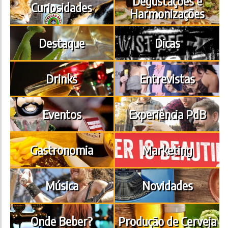
Degustações e
Curiosidades
Harmonizações
Destaque
Dicas
Drinks
Entrevistas
Eventos
Experiência PdB
Gastronomia
Marketing
Música
Novidades
Onde Beber?
Produção de Cerveja