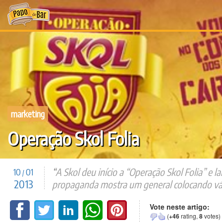
Ir
para
o
conteúdo
marketing
Operação Skol Folia
A Skol deu início a “Operação Skol Folia” e l
10
01
/
2013
propaganda mostra um general colocando vário
Vote neste artigo:
(
+46
rating,
8
votes)