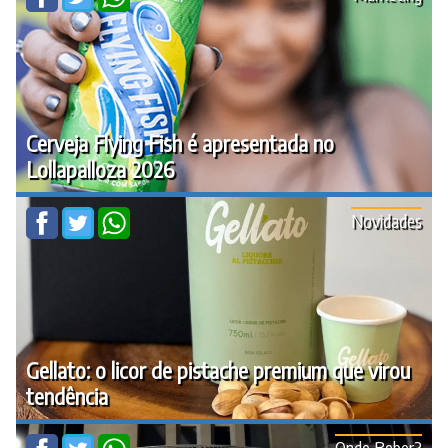
Cerveja Flying Fish é apresentada no
Lollapalloza 2026
Novidades
Gellato: o licor de pistache premium que virou
tendência
Onde Beber?