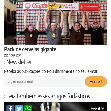
Ir
para
o
conteúdo
Pack de cervejas gigante
22
/
09
2014
Newsletter
Receba as publicações do PdB diariamente no seu e-mail.
Leia também esses artigos fodásticos
Eventos