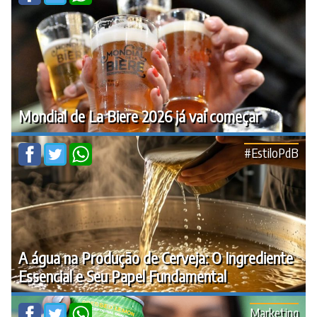
Mondial de La Biere 2026 já vai começar
#EstiloPdB
A água na Produção de Cerveja: O Ingrediente
Essencial e Seu Papel Fundamental
Marketing