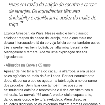
leves em razão da adição do coentro e cascas
de laranjas. Os ingredientes têm alto
drinkabilty e equilibram a acidez do malte de
trigo
Explica Grespan, da Wals. Nesse estilo é bem clássico
adicionar raspas de casca de laranja, mas o que mais me
deixou interessado e fã da cerveja foi ela conter também outros
três ingredientes bem fodásticos: alfarroba, baunilha de
Madagascar e tâmara. Abaixo uma explicação desses
ingredientes:
Alfarroba na Cerveja 65 anos
Apesar de não ter a fama do cacau, a alfarroba já era usada
pelos egípcios há mais de 5 mil anos. Por ser naturalmente
doce, dispensa o uso de açúcar na fabricação e no consumo
dos produtos. Sem falar que também não possui os
estimulantes cafeína e teobromina e é rica em vitaminas e
minerais. Na cerveja “65 anos”, produz efeito espessante,
dando mais corpo e textura aveludada. Além disso, os
açúcares digeridos pelas leveduras trazem aromas delicados e