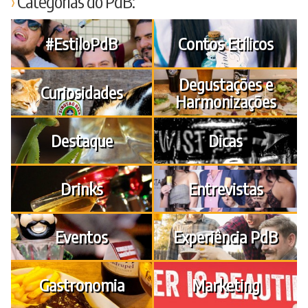
Categorias do PdB:
#EstiloPdB
Contos Etílicos
Degustações e
Curiosidades
Harmonizações
Destaque
Dicas
Drinks
Entrevistas
Eventos
Experiência PdB
Gastronomia
Marketing