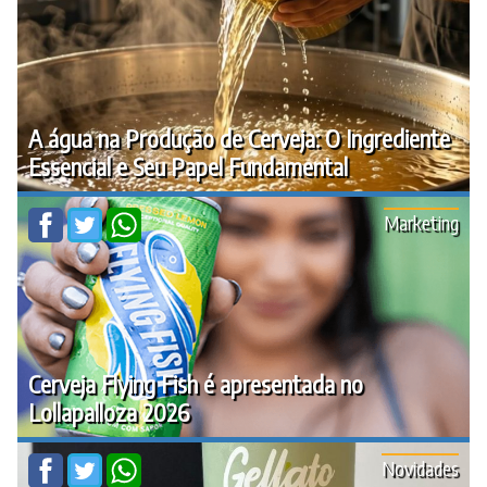
A água na Produção de Cerveja: O Ingrediente
Essencial e Seu Papel Fundamental
Marketing
Cerveja Flying Fish é apresentada no
Lollapalloza 2026
Novidades