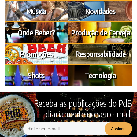
Música
Novidades
Onde Beber?
Produção de Cerveja
Promoções
Responsabilidade
Shots
Tecnologia
Receba as publicações do PdB
diariamente no seu e-mail.