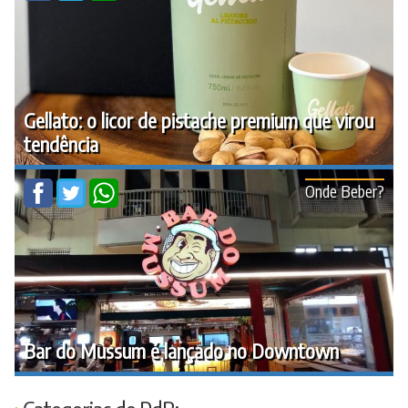
Gellato: o licor de pistache premium que virou
tendência
Onde Beber?
Bar do Mussum é lançado no Downtown