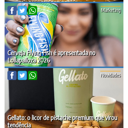
Marketing
Cerveja Flying Fish é apresentada no
Lollapalloza 2026
Novidades
Gellato: o licor de pistache premium que virou
tendência