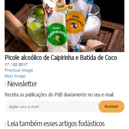
Ir
para
o
conteúdo
Picole alcoólico de Caipirinha e Batida de Coco
17
/
02
2017
Previous Image
Next Image
Newsletter
Receba as publicações do PdB diariamente no seu e-mail.
Leia também esses artigos fodásticos