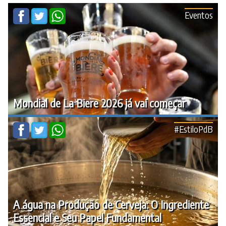
Eventos
Mondial de La Biere 2026 já vai começar
#EstiloPdB
A água na Produção de Cerveja: O Ingrediente
Essencial e Seu Papel Fundamental