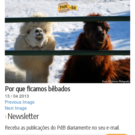
Ir
para
o
conteúdo
Por que ficamos bêbados
13
/
04
2013
Previous Image
Next Image
Newsletter
Receba as publicações do PdB diariamente no seu e-mail.