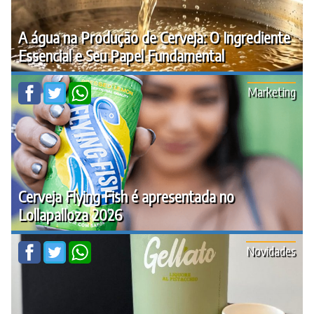
A água na Produção de Cerveja: O Ingrediente
Essencial e Seu Papel Fundamental
Marketing
Cerveja Flying Fish é apresentada no
Lollapalloza 2026
Novidades