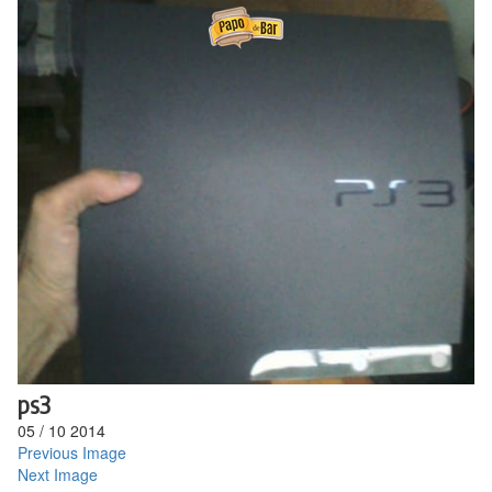
Ir
para
o
conteúdo
ps3
05
/
10
2014
Previous Image
Next Image