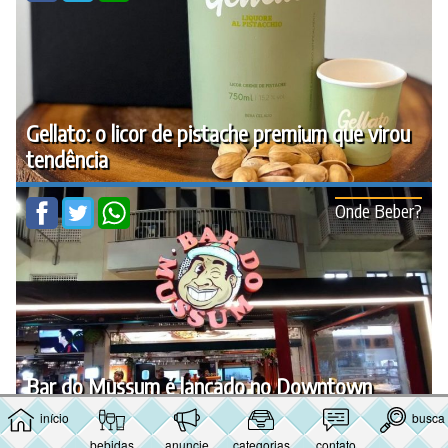
Gellato: o licor de pistache premium que virou
tendência
Onde Beber?
Bar do Mussum é lançado no Downtown
início
busca
⇑
bebidas
anuncie
categorias
contato