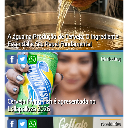
A água na Produção de Cerveja: O Ingrediente
Essencial e Seu Papel Fundamental
Marketing
Cerveja Flying Fish é apresentada no
Lollapalloza 2026
Novidades