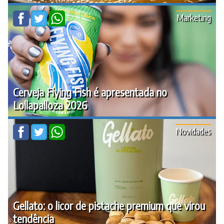
Marketing
Cerveja Flying Fish é apresentada no
Lollapalloza 2026
Novidades
Gellato: o licor de pistache premium que virou
tendência