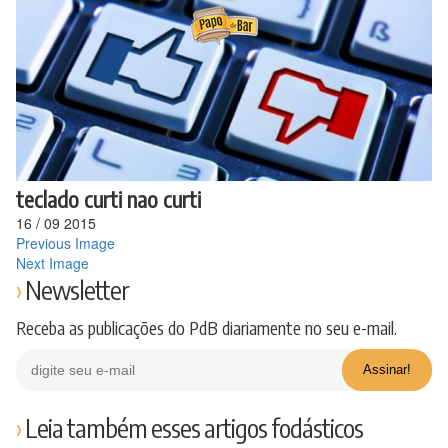
Ir
para
o
conteúdo
teclado curti nao curti
16
/
09
2015
Previous Image
Next Image
Newsletter
Receba as publicações do PdB diariamente no seu e-mail.
Leia também esses artigos fodásticos