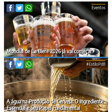
Eventos
Mondial de La Biere 2026 já vai começar
#EstiloPdB
A água na Produção de Cerveja: O Ingrediente
Essencial e Seu Papel Fundamental