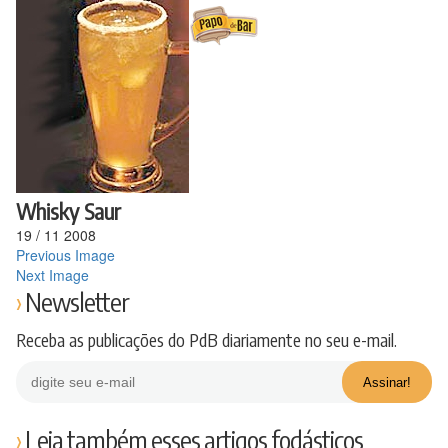
Ir
para
o
conteúdo
Whisky Saur
19
/
11
2008
Previous Image
Next Image
Newsletter
Receba as publicações do PdB diariamente no seu e-mail.
Leia também esses artigos fodásticos