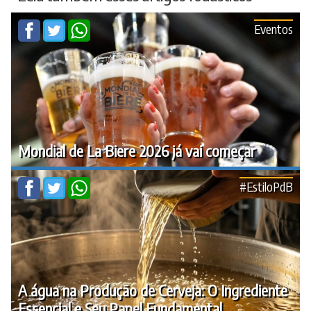
Eventos
Mondial de La Biere 2026 já vai começar
#EstiloPdB
A água na Produção de Cerveja: O Ingrediente
Essencial e Seu Papel Fundamental