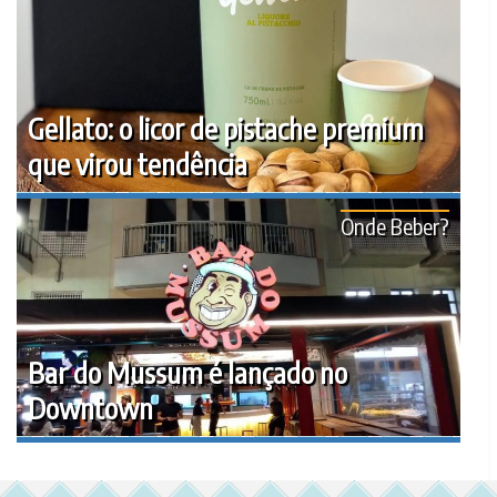
Gellato: o licor de pistache premium
que virou tendência
Onde Beber?
Bar do Mussum é lançado no
Downtown