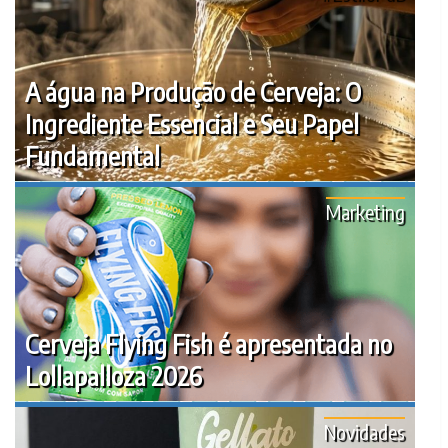
A água na Produção de Cerveja: O
Ingrediente Essencial e Seu Papel
Fundamental
Marketing
Cerveja Flying Fish é apresentada no
Lollapalloza 2026
Novidades