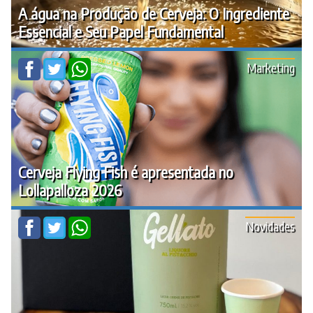
A água na Produção de Cerveja: O Ingrediente
Essencial e Seu Papel Fundamental
Marketing
Cerveja Flying Fish é apresentada no
Lollapalloza 2026
Novidades