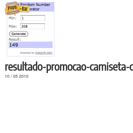
Ir
para
o
conteúdo
resultado-promocao-camiseta-c
10
/
05
2010