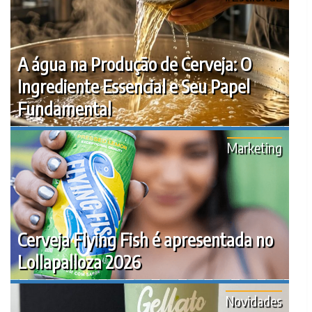
A água na Produção de Cerveja: O
Ingrediente Essencial e Seu Papel
Fundamental
Marketing
Cerveja Flying Fish é apresentada no
Lollapalloza 2026
Novidades