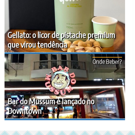
Gellato: o licor de pistache premium
que virou tendência
Onde Beber?
Bar do Mussum é lançado no
Downtown