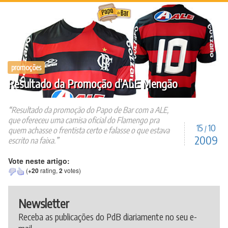
Ir
para
o
conteúdo
promoções
Resultado da Promoção d’ALE Mengão
Resultado da promoção do Papo de Bar com a ALE,
que ofereceu uma camisa oficial do Flamengo pra
15
10
/
quem achasse o frentista certo e falasse o que estava
2009
escrito na faixa.
Vote neste artigo:
(
+20
rating,
2
votes)
Newsletter
Receba as publicações do PdB diariamente no seu e-