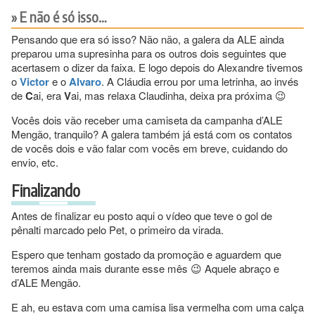
E não é só isso…
Pensando que era só isso? Não não, a galera da ALE ainda
preparou uma supresinha para os outros dois seguintes que
acertasem o dizer da faixa. E logo depois do Alexandre tivemos
o
Victor
e o
Alvaro
. A Cláudia errou por uma letrinha, ao invés
de
C
ai, era
V
ai, mas relaxa Claudinha, deixa pra próxima 😉
Vocês dois vão receber uma camiseta da campanha d’ALE
Mengão, tranquilo? A galera também já está com os contatos
de vocês dois e vão falar com vocês em breve, cuidando do
envio, etc.
Finalizando
Antes de finalizar eu posto aqui o vídeo que teve o gol de
pênalti marcado pelo Pet, o primeiro da virada.
Espero que tenham gostado da promoção e aguardem que
teremos ainda mais durante esse mês 😉 Aquele abraço e
d’ALE Mengão.
E ah, eu estava com uma camisa lisa vermelha com uma calça