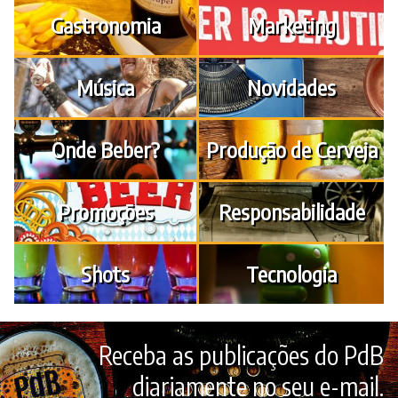
Gastronomia
Marketing
Música
Novidades
Onde Beber?
Produção de Cerveja
Promoções
Responsabilidade
Shots
Tecnologia
Receba as publicações do PdB
diariamente no seu e-mail.