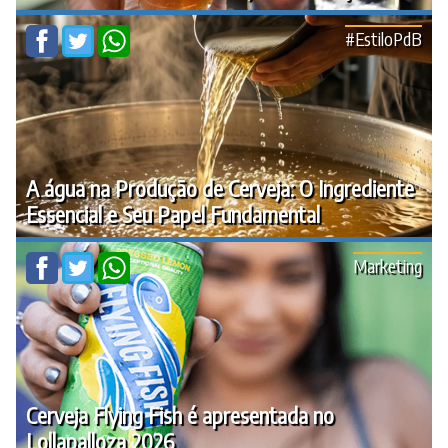
#EstiloPdB
A água na Produção de Cerveja: O Ingrediente
Essencial e Seu Papel Fundamental
Marketing
Cerveja Flying Fish é apresentada no
Lollapalloza 2026