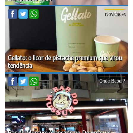
Novidades
Gellato: o licor de pistache premium que virou
tendência
Onde Beber?
Bar do Mussum é lançado no Downtown