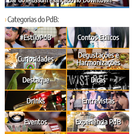
Categorias do PdB:
#EstiloPdB
Contos Etílicos
Degustações e
Curiosidades
Harmonizações
Destaque
Dicas
Drinks
Entrevistas
Eventos
Experiência PdB