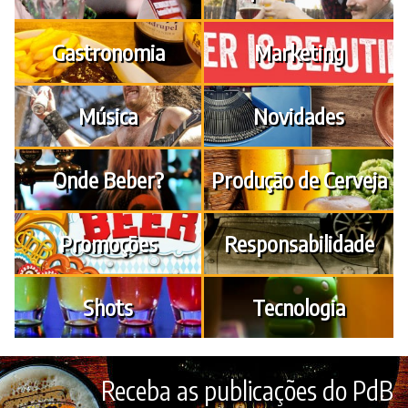
Gastronomia
Marketing
Música
Novidades
Onde Beber?
Produção de Cerveja
Promoções
Responsabilidade
Shots
Tecnologia
Receba as publicações do PdB