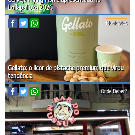
Lollapalloza 2026
Novidades
Gellato: o licor de pistache premium que virou
tendência
Onde Beber?