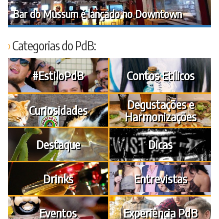
Bar do Mussum é lançado no Downtown
Categorias do PdB:
#EstiloPdB
Contos Etílicos
Degustações e
Curiosidades
Harmonizações
Destaque
Dicas
Drinks
Entrevistas
Eventos
Experiência PdB