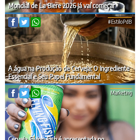
Mondial de La Biere 2026 já vai começar
#EstiloPdB
A água na Produção de Cerveja: O Ingrediente
Essencial e Seu Papel Fundamental
Marketing
Cerveja Flying Fish é apresentada no