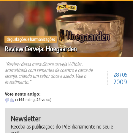
Ir
para
o
conteúdo
degustações e harmonizações
Review Cerveja: Hoegaarden
Review dessa maravilhosa cerveja WItbier,
aromatizada com sementes de coentro e casca de
28
05
/
laranja, criando um sabor doce e azedo. Vale o
2009
investimento.
Vote neste artigo:
(
+165
rating,
24
votes)
Newsletter
Receba as publicações do PdB diariamente no seu e-