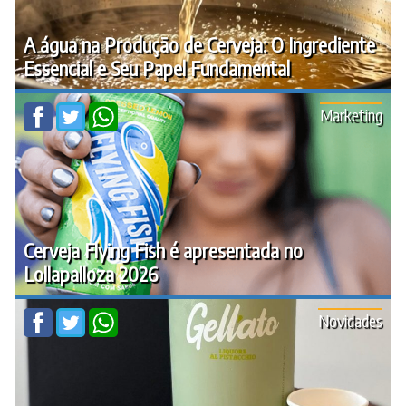
A água na Produção de Cerveja: O Ingrediente
Essencial e Seu Papel Fundamental
Marketing
Cerveja Flying Fish é apresentada no
Lollapalloza 2026
Novidades