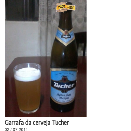
Ir
para
o
conteúdo
Garrafa da cerveja Tucher
02
/
07
2011