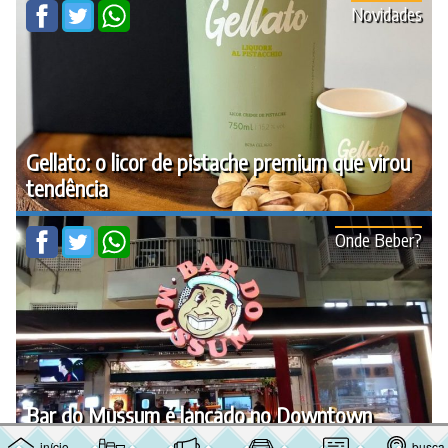
Novidades
Gellato: o licor de pistache premium que virou
tendência
Onde Beber?
Bar do Mussum é lançado no Downtown
início
busca