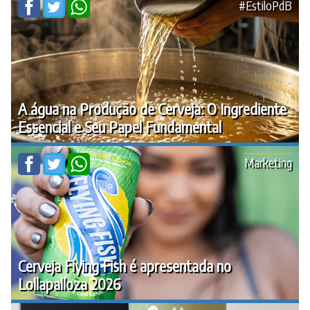
#EstiloPdB
A água na Produção de Cerveja: O Ingrediente
Essencial e Seu Papel Fundamental
Marketing
Cerveja Flying Fish é apresentada no
Lollapalloza 2026